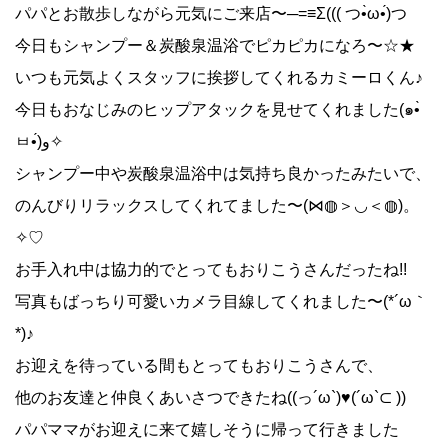
パパとお散歩しながら元気にご来店〜─=≡Σ((( つ•̀ω•́)つ
今日もシャンプー＆炭酸泉温浴でピカピカになろ〜☆★
いつも元気よくスタッフに挨拶してくれるカミーロくん♪
今日もおなじみのヒップアタックを見せてくれました(๑•̀
ㅂ•́)و✧
シャンプー中や炭酸泉温浴中は気持ち良かったみたいで、
のんびりリラックスしてくれてました〜(⋈◍＞◡＜◍)。
✧♡
お手入れ中は協力的でとってもおりこうさんだったね!!
写真もばっちり可愛いカメラ目線してくれました〜(*´ω｀
*)♪
お迎えを待っている間もとってもおりこうさんで、
他のお友達と仲良くあいさつできたね((っ´ω`)♥(´ω`⊂ ))
パパママがお迎えに来て嬉しそうに帰って行きました