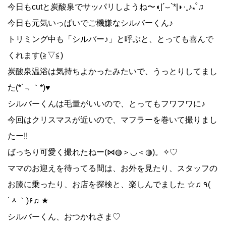
今日もcutと炭酸泉でサッパリしようね〜◖ฺ|´⌣`*|◗·˳♪⁎˚♫
今日も元気いっぱいでご機嫌なシルバーくん♪
トリミング中も「シルバー♪」と呼ぶと、とっても喜んで
くれます(≧▽≦)
炭酸泉温浴は気持ちよかったみたいで、うっとりしてまし
た(*´﹃｀*)♥︎
シルバーくんは毛量がいいので、とってもフワフワに♪
今回はクリスマスが近いので、マフラーを巻いて撮りまし
たー!!
ばっちり可愛く撮れたねー(⋈◍＞◡＜◍)。✧♡
ママのお迎えを待ってる間は、お外を見たり、スタッフの
お膝に乗ったり、お店を探検と、楽しんでました ☆♫ ٩(
´ᆺ｀)۶♫ ★
シルバーくん、おつかれさま♡