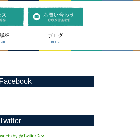
詳細
ブログ
AIL
BLOG
Facebook
Twitter
weets by @TwitterDev