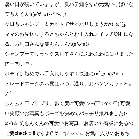
暑い日が続いていますが、夏バテ知らずの元気いっぱいな
笑もんくん٩(๑′∀ ‵๑)۶•*¨*•.¸¸♪
今日もシャンプー＆カットでサッパリしようね٩( ‘ω’ )و
ママのお見送りするとちゃんとお手入れスイッチON!!にな
る、お利口さんな笑もんくん٩(๑❛ᴗ❛๑)۶
シャンプーでリラックスしてさらにふわふわになりました
(*˘︶˘*).｡.:*♡
ボディは短めでお手入れしやすく快適に(๑´ڡ`๑)˖*♬೨
トレードマークのお尻はいつも通り、おパンツカット✂.｡
₀:*ﾟ
ふわふわ♡プリプリ、歩く度に可愛い〜(♡ >ω< ♡) 可愛
い笑顔のお写真もポーズを決めてバッチリ撮れました(･
ω<)☆ 笑もんくんの可愛いお写真、お店の外看板にあるの
で要check☆!!ですよ(*´∀｀*)ﾉ ママにお気に入りのおもち