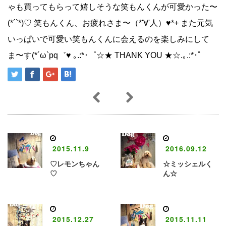
ゃも買ってもらって嬉しそうな笑もんくんが可愛かった〜
(*´`*)♡ 笑もんくん、お疲れさま〜（*'∀'人）♥*+ また元気
いっぱいで可愛い笑もんくんに会えるのを楽しみにして
ま〜す(*´ω`pq゛♥︎ ｡.:*･゜☆★ THANK YOU ★☆.｡.:*･゜
2015.11.9
2016.09.12
♡レモンちゃん
☆ミッシェルく
♡
ん☆
2015.12.27
2015.11.11