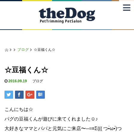
≡
ブログ
☆豆福くん☆
☆豆福くん☆
2016.09.19
ブログ
こんにちは☆
パグの豆福くんが遊びに来てくれました☺♪
大好きなママとパパと元気にご来店〜─=≡Σ((( つ•̀ω•́)つ