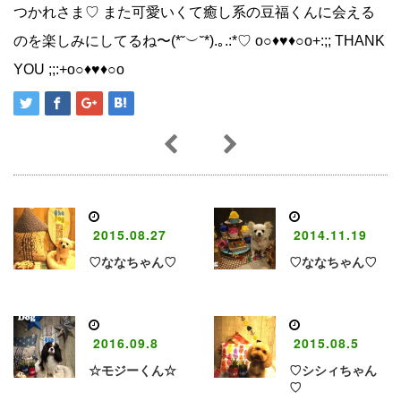
つかれさま♡ また可愛いくて癒し系の豆福くんに会える
のを楽しみにしてるね〜(*˘︶˘*).｡.:*♡ o○♦♥♦○o+:;; THANK
YOU ;;:+o○♦♥♦○o
2015.08.27
2014.11.19
♡ななちゃん♡
♡ななちゃん♡
2016.09.8
2015.08.5
☆モジーくん☆
♡シシィちゃん
♡