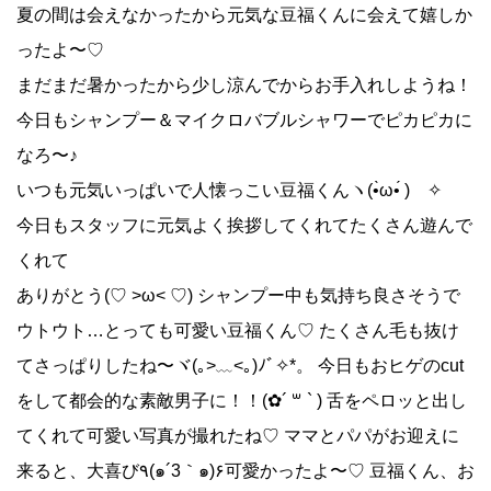
夏の間は会えなかったから元気な豆福くんに会えて嬉しか
ったよ〜♡
まだまだ暑かったから少し涼んでからお手入れしようね！
今日もシャンプー＆マイクロバブルシャワーでピカピカに
なろ〜♪
いつも元気いっぱいで人懐っこい豆福くんヽ(•̀ω•́ )ゝ✧
今日もスタッフに元気よく挨拶してくれてたくさん遊んで
くれて
ありがとう(♡ >ω< ♡) シャンプー中も気持ち良さそうで
ウトウト…とっても可愛い豆福くん♡ たくさん毛も抜け
てさっぱりしたね〜ヾ(｡>﹏<｡)ﾉﾞ✧*。 今日もおヒゲのcut
をして都会的な素敵男子に！！(✿´ ꒳ ` ) 舌をペロッと出し
てくれて可愛い写真が撮れたね♡ ママとパパがお迎えに
来ると、大喜び٩(๑´3｀๑)۶可愛かったよ〜♡ 豆福くん、お