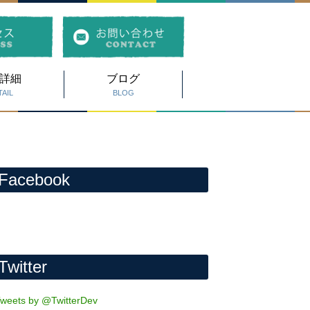
詳細
ブログ
AIL
BLOG
Facebook
Twitter
weets by @TwitterDev