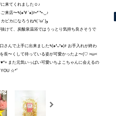
に来てくれました☺♪
今日も元気いっぱいママとお散歩しながらご来店〜٩(๑′∀ ‵๑)۶•*¨*•.¸¸♪
シャンプー＆炭酸泉温浴、ハミガキでピッカピカになろうね٩( ‘ω’ )و
が抜けて、炭酸泉温浴ではうっとり気持ち良さそうで
ました٩(๑❛ᴗ❛๑)۶ お手入れが終わ
首を長〜くして待っている姿が可愛かったよ〜(♡ >ω<
人）♥*+ また元気いっぱい可愛いちよこちゃんに会えるの
YOU ☆*ﾟ