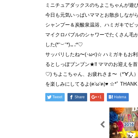
ミニチュアダックスのちよこちゃんが遊び
マイクロバブルのシャワーでたくさん毛
した(*˘︶˘*).｡.:*♡
サッパリしたね〜(･ω<)☆ ハミガキもお利口さんで上手に出来
るとしっぽブンブン★!! ママのお迎えを
♡) ちよこちゃん、お疲れさま〜（*'∀'
を楽しみにしてるよ(ฅ'ω'ฅ)​♥ ☆*ﾟ THANK 
Tweet
Share
+1
Hatena