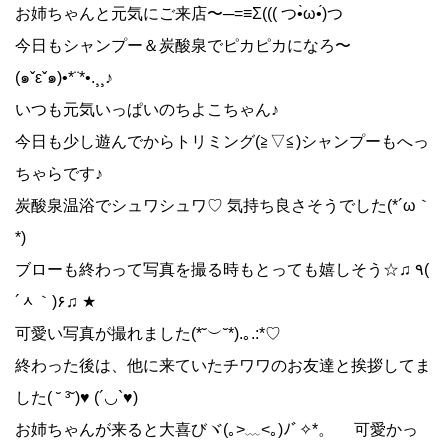
お姉ちゃんと元気にご来店〜─=≡Σ((( つ•̀ω•́)つ
今日もシャンプー＆炭酸泉でピカピカになろ〜
(๑ˇεˇ๑)•*¨*•.¸¸♪
いつも元気いっぱいのちよこちゃん♪
今日も少し遊んでからトリミング(≧▽≦)シャンプーもへっ
ちゃらです♪
炭酸泉温浴でシュワシュワ♡ 気持ち良さそうでした(*´ω｀
*)
ブローも終わって写真を撮る時もとっても嬉しそう☆♫ ٩(
´ᆺ｀)۶♫ ★
可愛い写真が撮れました(*˘︶˘*).｡.:*♡
終わった後は、他に来ていたチワワのお友達と挨拶してま
した( ˘ ³˘)♥ (´◡`♥)
お姉ちゃんが来ると大喜びヾ(｡>﹏<｡)ﾉﾞ✧*。 可愛かっ