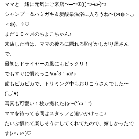
ママと一緒に元気にご来店〜─=≡Σ((( つ•̀ω•́)つ
シャンプー＆ハミガキ＆炭酸泉温浴に入ろうね〜(⋈◍＞◡
＜◍)。✧♡
まだ１０ヶ月のちよこちゃん♪
来店した時は、ママの後ろに隠れる恥ずかしがり屋さん
で、
最初はドライヤーの風にもビックリ！
でもすぐに慣れっこ٩(๑´3｀๑)۶♪
歯もピカピカで、トリミング中もおりこうさんでした〜
(´◡`♥)
写真も可愛い１枚が撮れたね〜(*´ω｀*)
ママを待ってる間はスタッフと追いかけっこ♪
だいぶ慣れて楽しそうにしてくれてたので、嬉しかったで
す(ﾉ≧ڡ≦)♡