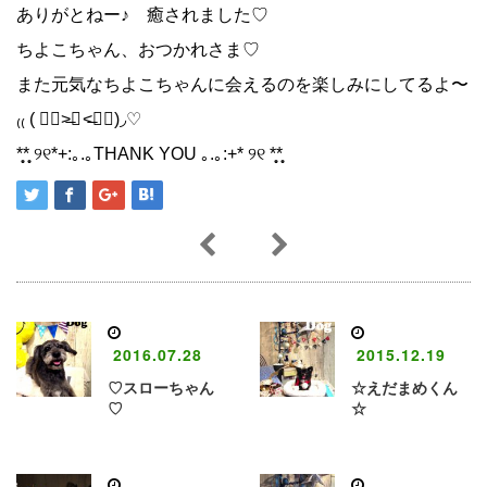
ありがとねー♪ 癒されました♡
ちよこちゃん、おつかれさま♡
また元気なちよこちゃんに会えるのを楽しみにしてるよ〜
₍₍ ( ๑॔˃̶◡ ˂̶๑॓)◞♡
*̩̩̥*̩̩̥ ୨୧*+:｡.｡THANK YOU ｡.｡:+* ୨୧ *̩̩̥*̩̩̥
2016.07.28
2015.12.19
♡スローちゃん
☆えだまめくん
♡
☆