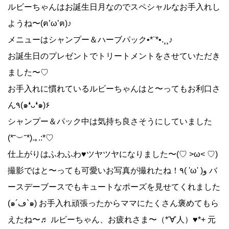
ルビーちゃんはお誕生日月なのでスペシャルなお手入れし
ようね〜(ฅ’ω’ฅ)♪
メニューはシャンプー＆ハーブパック•*¨*•.¸¸♪
お誕生日のプレゼントでトリートメントをさせていただき
ました〜♡
お手入れに慣れているルビーちゃんはと〜ってもお利口さ
ん٩(๑❛ᴗ❛๑)۶
シャンプー＆パック中は気持ち良さそうにしていました
(*˘︶˘*).｡.:*♡
仕上がりはふわふわ♥︎ツヤツヤになりました〜(♡ >ω< ♡)
撮影ではと〜っても可愛いお写真が撮れたね！٩( 'ω' )و バ
ースデーブースでもキュートなポーズを見せてくれました
(๑´ڡ`๑) お手入れ頑張ったからママにたくさん褒めてもら
えたね〜♬ ルビーちゃん、お疲れさま〜（*'∀'人）♥*+ 元