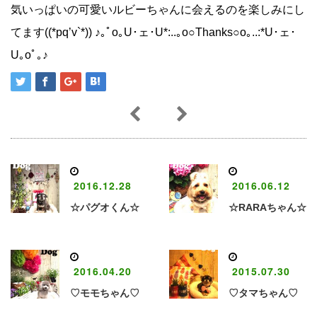
気いっぱいの可愛いルビーちゃんに会えるのを楽しみにし
てます((*pq’v`*)) ♪｡ﾟo｡U･ェ･U*:..｡o○Thanks○o｡..:*U･ェ･
U｡oﾟ｡♪
2016.12.28
2016.06.12
☆パグオくん☆
☆RARAちゃん☆
2016.04.20
2015.07.30
♡モモちゃん♡
♡タマちゃん♡