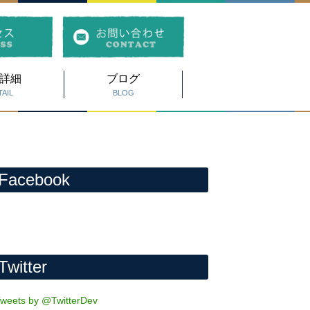
詳細
ブログ
AIL
BLOG
Facebook
Twitter
weets by @TwitterDev