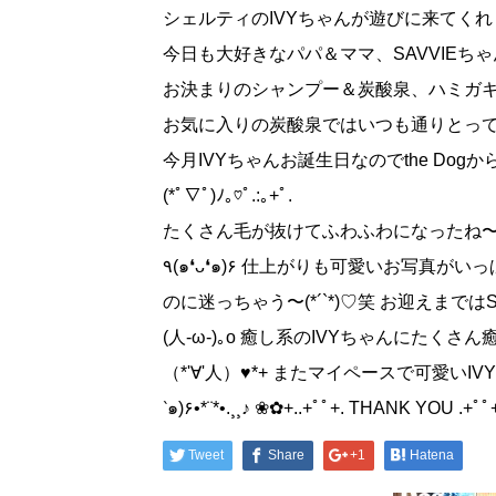
シェルティのIVYちゃんが遊びに来てくれ
今日も大好きなパパ＆ママ、SAVVIEちゃんと
お気に入りの炭酸泉ではいつも通りとっても気持
今月IVYちゃんお誕生日なのでthe Do
(*ﾟ∇ﾟ)ﾉ｡♡ﾟ.:｡+ﾟ.
たくさん毛が抜けてふわふわになったね〜(♡
٩(๑❛ᴗ❛๑)۶ 仕上がりも可愛いお写真がいっぱい撮れました(･ω<)☆ 毎回いいお写真ばかりで選ぶ
のに迷っちゃう〜(*´`*)♡笑 お迎えまで
(人-ω-)｡o 癒し系のIVYちゃんにたくさん
（*'∀'人）♥*+ またマイペースで可愛いIV
‵๑)۶•*¨*•.¸¸♪ ❀✿+..+ﾟﾟ+. THANK YOU .+ﾟ
Tweet
Share
+1
Hatena