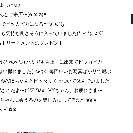
ました☺♪
ご来店〜(ฅ’ω’ฅ)​♥
お決まりのシャンプー＆炭酸泉、ハミガキでピッカピカになろ〜٩( ‘ω’ )و
ち良さそうに入っていました(*˘︶˘*).｡.:*♡
gからトリートメントのプレゼント
 >ω< ♡) ハミガキも上手に出来てピッカピカ
はSAVVIEちゃんとピッタリくっついて休んでいました
癒されたよ〜(*´▽`*)ﾉ♬ IVYちゃん、お疲れさま〜
Yちゃんに会えるのを楽しみにしてるね〜٩(๑′∀
ﾟ+..+ﾟ✿❀