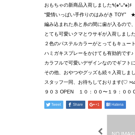
おもちゃの新商品入荷しました٩(๑❛ᴗ❛๑)۶
“愛情いっぱい手作りのはみがき TOY” ★D
編み込まれた糸と糸の間に歯が入るので
とても可愛いクマとウサギが入荷しまし
２色のパステルカラーがとってもキュー
ハミガキスプレーをかけても有効的です♪
カラフルで可愛いデザインなのでギフトに
スタッフ一同、お待ちしております(♡ >ω< 
９０３ OPEN １０：００〜１９：００ 
Tweet
Share
+1
Hatena