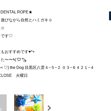
ENTAL ROPE★
、遊びながら自然とハミガキ☺
た☆
トです♡
もおすすめです♥*+
その他、おやつやグッズも続々入荷しました〜〜٩(ˊᗜˋ*)و
♡) the Dog 目黒区八雲４−５−２ ０３−６４２１−４
CLOSE 火曜日