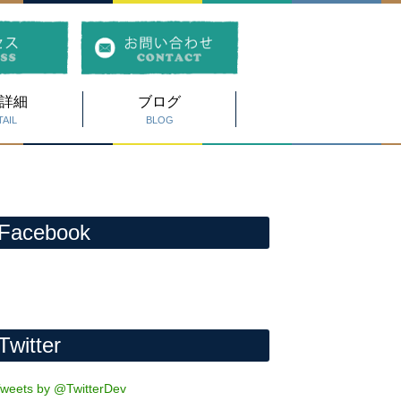
詳細
ブログ
AIL
BLOG
Facebook
Twitter
weets by @TwitterDev