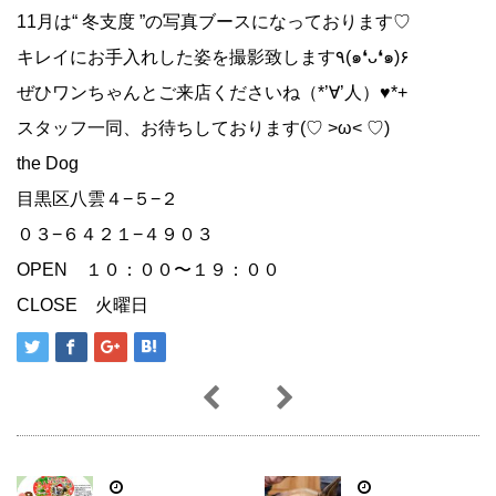
11月は“ 冬支度 ”の写真ブースになっております♡
キレイにお手入れした姿を撮影致します٩(๑❛ᴗ❛๑)۶
ぜひワンちゃんとご来店くださいね（*’∀’人）♥*+
スタッフ一同、お待ちしております(♡ >ω< ♡)
the Dog
目黒区八雲４−５−２
０３−６４２１−４９０３
OPEN １０：００〜１９：００
CLOSE 火曜日